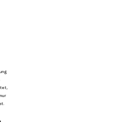
zung
m
tet,
nur
et.
­