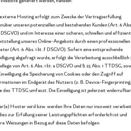
 Website generiert werden, handeln.
externe Hosting erfolgt zum Zwecke der Vertragserfüllung
nüber unseren potenziellen und bestehenden Kunden (Art. 6 Abs.
 b DSGVO) und im Interesse einer sicheren, schnellen und effizien
itstellung unseres Online-Angebots durch einen professionellen
eter (Art. 6 Abs. 1 lit. f DSGVO). Sofern eine entsprechende
illigung abgefragt wurde, erfolgt die Verarbeitung ausschließlich
dlage von Art. 6 Abs. 1 lit. a DSGVO und § 25 Abs. 1 TTDSG, so
Einwilligung die Speicherung von Cookies oder den Zugriff auf
rmationen im Endgerät des Nutzers (z. B. Device-Fingerprinting
e des TTDSG umfasst. Die Einwilligung ist jederzeit widerrufbar
r(e) Hoster wird bzw. werden Ihre Daten nur insoweit verarbei
dies zur Erfüllung seiner Leistungspflichten erforderlich ist und
re Weisungen in Bezug auf diese Daten befolgen.