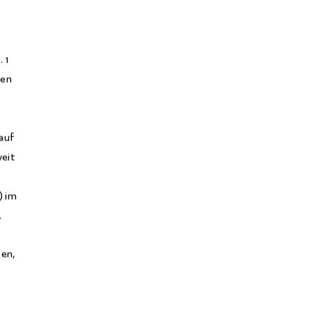
 1
ten
 auf
weit
) im
.
ten,