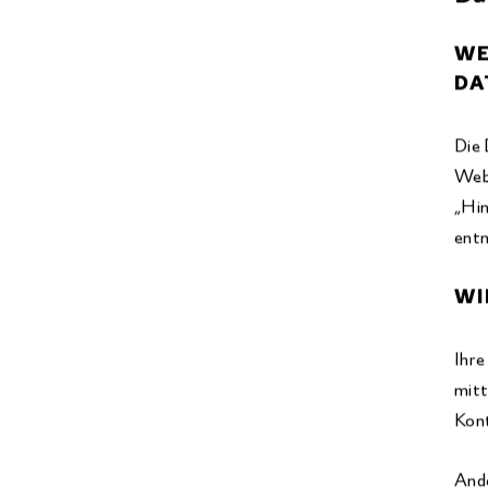
WE
DA
Die 
Webs
„Hin
ent
WI
Ihre
mitt
Kont
Ande