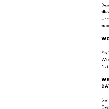
Besu
alle
Uhrz
auto
WO
Ein 
Webs
Nut
WE
DA
Sie 
Empf