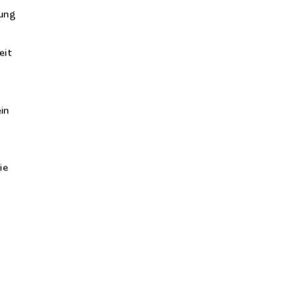
hung
eit
in
ie