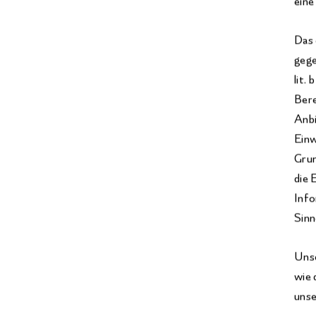
eine
Das 
gege
lit.
Bere
Anbi
Einw
Grun
die 
Info
Sinn
Unse
wie 
unse