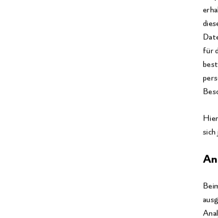
erha
dies
Date
für 
best
pers
Besc
Hier
sich
An
Beim
ausg
Ana