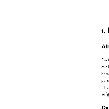
1.
Al
Die 
mit 
besu
pers
Them
aufg
Da