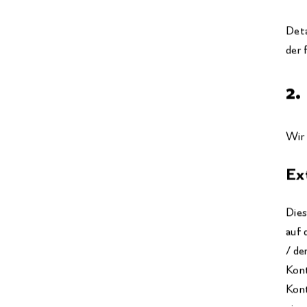
Deta
der 
2.
Wir 
Ex
Dies
auf 
/ de
Kont
Kont