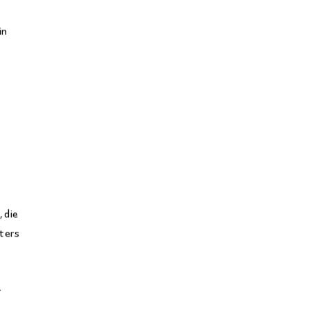
in
 die
ters
r